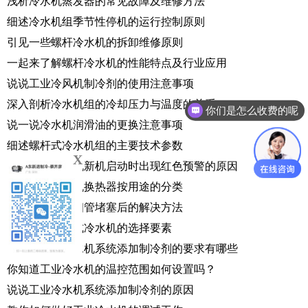
浅析冷水机蒸发器的常见故障及维修方法
细述冷水机组季节性停机的运行控制原则
引见一些螺杆冷水机的拆卸维修原则
一起来了解螺杆冷水机的性能特点及行业应用
说说工业冷风机制冷剂的使用注意事项
深入剖析冷水机组的冷却压力与温度的关系
你们是怎么收费的呢
说一说冷水机润滑油的更换注意事项
细述螺杆式冷水机组的主要技术参数
X
谈谈工业冷风机新机启动时出现红色预警的原因
详细介绍冷水机换热器按用途的分类
畅谈冷水机毛细管堵塞后的解决方法
带你了解水冷式冷水机的选择要素
说一说工业冷水机系统添加制冷剂的要求有哪些
你知道工业冷水机的温控范围如何设置吗？
说说工业冷水机系统添加制冷剂的原因