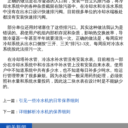
正确的做法是在冷凝器的人口前，安装一台立式除污器，将冷
却水系统中的各种杂质截留在除污器中。在冷却水和冷冻水系统
中没有在出水口设计快速排污阀。目前很多单位的冷却水端板处
都没有安装快速排污阀。
部分单位还用封堵塞住了这些排污口。其实这种做法我认为是
错误的。易使用户机组内部积存泥和杂质，影响热交换效率，导
致冷凝器一年甚至半年就要清洗一次。正确的做法是，每周应对
冷却系统从出水口侧按"三开、三关"排污2-3次。每周应对冷冻水
系统按此法排污一次。
在冷却塔补水管、冷冻水补水管没有安装水表。目前相当一部
分在冷却水系统中和冷冻水中补水管上没有安装自来水表。使用
户中不知道系统中共有多少水，也不知道每日补多少吨水。给运
行管理带来了很多麻烦。因为水处理一般采用药剂处理，必须依
照补水量和系统水量投药，因此这二块水表在设计时是不能缺少
的。
引见一些冷水机的日常保养细则
上一篇：
详细解析冷水机的保养细则
下一篇：
相关新闻