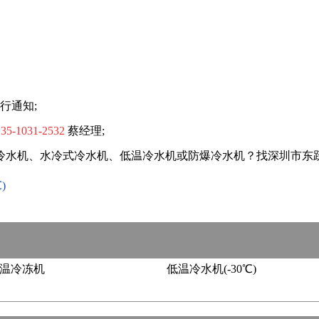
行通知;
35-1031-2532
蔡经理;
冷水机
、
水冷式冷水机
、
低温冷水机
或
防爆冷水机
？找深圳市东
)
温冷冻机
低温冷水机(-30℃)