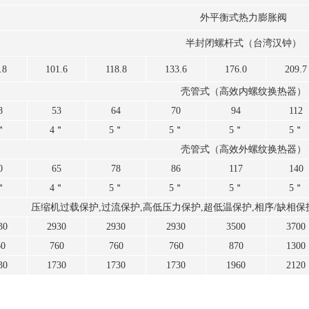
外平衡式热力膨胀阀
半封闭螺杆式（台湾汉钟）
.8
101.6
118.8
133.6
176.0
209.7
壳管式（高效内螺纹换热器）
8
53
64
70
94
112
＂
4＂
5＂
5＂
5＂
5＂
壳管式（高效外螺纹换热器）
0
65
78
86
117
140
＂
4＂
5＂
5＂
5＂
5＂
压缩机过载保护,过流保护,高低压力保护,超低温保护,相序/缺相保
30
2930
2930
2930
3500
3700
60
760
760
760
870
1300
30
1730
1730
1730
1960
2120