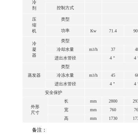
冷
控制方式
剂
压
类型
缩
功率
机
Kw
71.4
90
类型
冷
凝
冷却水量
m
/h
37
4
3
器
进出水管径
4＂
4
类型
蒸发器
冷冻水量
m
/h
45
6
3
进出水管径
4＂
4
安全保护
长
mm
2800
29
外形
宽
mm
760
7
尺寸
高
mm
1730
17
备注：