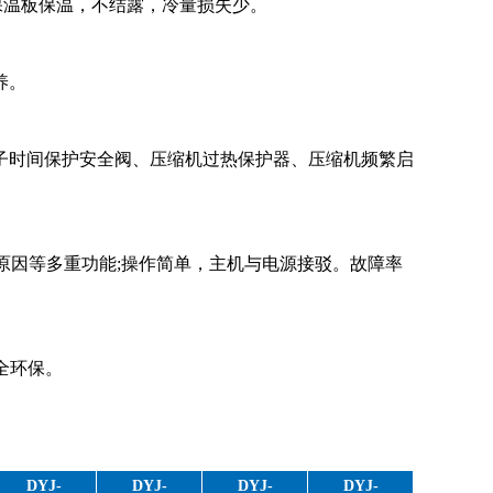
保温板保温，不结露，冷量损失少。
养。
子时间保护安全阀、压缩机过热保护器、压缩机频繁启
原因等多重功能;操作简单，主机与电源接驳。故障率
安全环保。
DYJ-
DYJ-
DYJ-
DYJ-