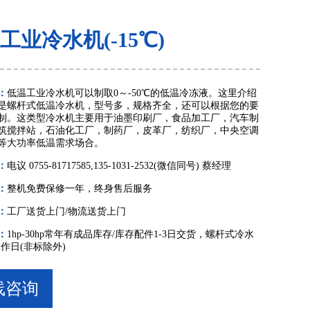
工业冷水机(-15℃)
：
低温工业冷水机可以制取0～-50℃的低温冷冻液。这里介绍
是螺杆式低温冷水机，型号多，规格齐全，还可以根据您的要
制。这类型冷水机主要用于油墨印刷厂，食品加工厂，汽车制
筑搅拌站，石油化工厂，制药厂，皮革厂，纺织厂，中央空调
等大功率低温需求场合。
：
电议 0755-81717585,135-1031-2532(微信同号) 蔡经理
：
整机免费保修一年，终身售后服务
：
工厂送货上门/物流送货上门
：
1hp-30hp常年有成品库存/库存配件1-3日交货，螺杆式冷水
工作日(非标除外)
线咨询