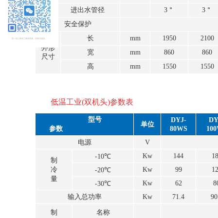
器
进出水管径
3＂
3＂
安全保护
长
mm
1950
2100
外形
宽
mm
860
860
尺寸
高
mm
1550
1550
低温工业(双机头)参数表
型号
DYJ-
DY
单位
参数
80WS
10
电源
V
Kw
144
1
-10℃
制
冷
Kw
99
1
-20℃
量
Kw
62
8
-30℃
输入总功率
Kw
71.4
90
制
名称