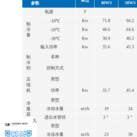
单位
40WS
50WS
参数
电源
V
Kw
71.8
94.2
-10℃
制
冷
Kw
48.6
64.6
-20℃
量
Kw
30.9
40.2
-30℃
输入功率
Kw
35.6
45.3
名称
制
冷
剂
控制方式
类型
压
缩
机
功率
Kw
35.7
45.4
类型
冷
凝
冷却水量
m
/h
19
24
3
器
进出水管径
3＂
3＂
X
类型
蒸
冷冻水量
m
/h
23
30
发
3