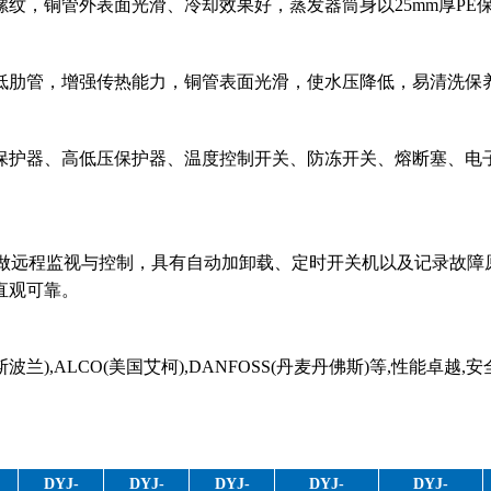
纹，铜管外表面光滑、冷却效果好，蒸发器筒身以25mm厚PE
低肋管，增强传热能力，铜管表面光滑，使水压降低，易清洗保
保护器、高低压保护器、温度控制开关、防冻开关、熔断塞、电
可做远程监视与控制，具有自动加卸载、定时开关机以及记录故障
直观可靠。
兰),ALCO(美国艾柯),DANFOSS(丹麦丹佛斯)等,性能卓越,
DYJ-
DYJ-
DYJ-
DYJ-
DYJ-