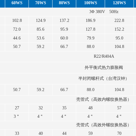
60WS
70WS
80WS
100WS
120WS
3Φ 380V 50Hz
102.8
124.9
137.2
186.9
222.8
72.0
85.6
95.9
127.8
152.2
44.6
53.6
60.0
79.9
95.0
50.7
59.2
66.7
88.0
104.8
R22/R404A
外平衡式热力膨胀阀
半封闭螺杆式（台湾汉钟）
50.7
59.2
66.7
88.0
104.8
壳管式（高效内螺纹换热器）
27
32
35
48
57
3＂
4＂
4＂
4＂
4＂
壳管式（高效外螺纹换热器）
33
40
44
59
70